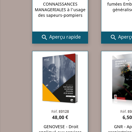
CONNAISSANCES
fumées Emb
MANAGERIALES à l'usage
généralisé
des sapeurs-pompiers
Aperçu rapide
Aperçu


Réf.
E0128
Réf.
E0
48,00 €
6,50
GENOVESE - Droit
GNR - Ap