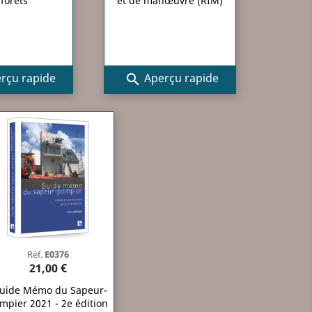
forêts
et de manœuvre (RIM)
rçu rapide
Aperçu rapide

Réf.
E0376
21,00 €
uide Mémo du Sapeur-
mpier 2021 - 2e édition