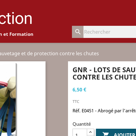
search
n et Formation
auvetage et de protection contre les chutes
GNR - LOTS DE SA
CONTRE LES CHUT
6,50 €
TTC
Réf. E0451 - Abrogé par l'arrê
Quantité

AJOUTER