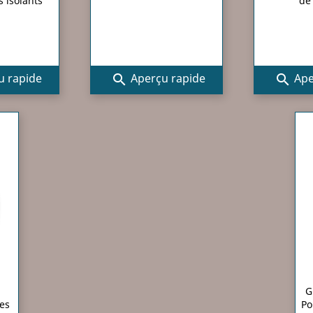
s isolants
de 
 rapide
Aperçu rapide
Ape


G
des
Po