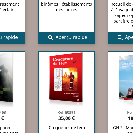
rasement
binômes : établissements
Recueil de
 éclair
des lances
à l'usage d
sapeurs-
paraître 
 rapide
Aperçu rapide
Ape


453
Réf.
E0391
Réf
 €
35,00 €
10
pareils
Croqueurs de feux
GNR - Ma