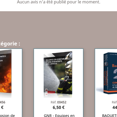
Aucun avis n'a été publié pour le moment.
égorie :
456
Réf.
E0452
Réf
 €
6,50 €
44
osion de
GNR - Equipes en
BAQUETP