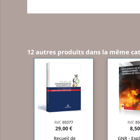
12 autres produits dans la même cat
Réf.
E0377
Réf.
E0
29,00 €
8,50
Recueil de
GNR - Expl