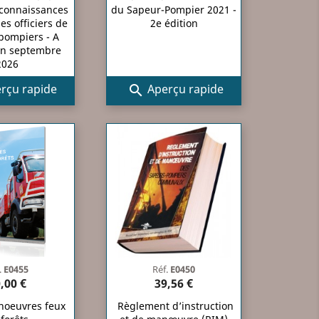
 connaissances
du Sapeur-Pompier 2021 -
es officiers de
2e édition
pompiers - A
en septembre
2026
rçu rapide
Aperçu rapide

.
E0455
Réf.
E0450
,00 €
39,56 €
noeuvres feux
Règlement d’instruction