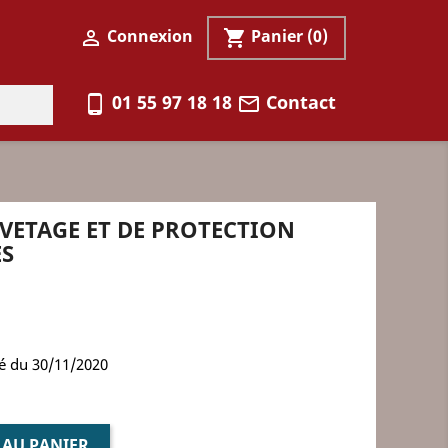
Connexion
Panier
(0)

shopping_cart
01 55 97 18 18
Contact
phone_android
mail_outline
UVETAGE ET DE PROTECTION
ES
té du 30/11/2020
 AU PANIER