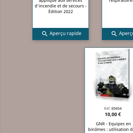
appliqué aux services
respiratoire
d'incendie et de secours -
Édition 2022
Aperçu rapide
Aperçu


Réf.
E0454
10,00 €
GNR - Equipes en
binômes : utilisation 