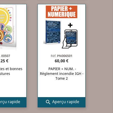
.
E0507
Réf.
PN006501
,25 €
60,00 €
tes et bonnes
PAPIER + NUM. -
stures
Règlement incendie IGH -
Tome 2
rçu rapide
Aperçu rapide
