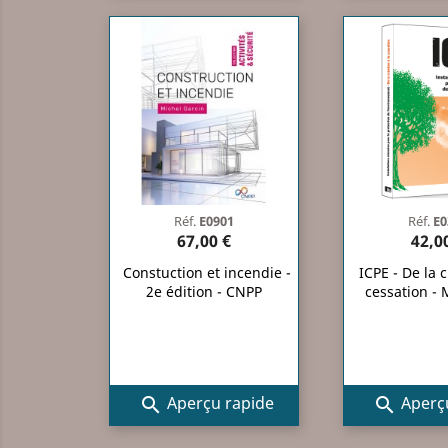
Réf.
E0901
Réf.
E0
67,00 €
42,0
Constuction et incendie -
ICPE - De la c
2e édition - CNPP
cessation -
Aperçu rapide
Aperçu

