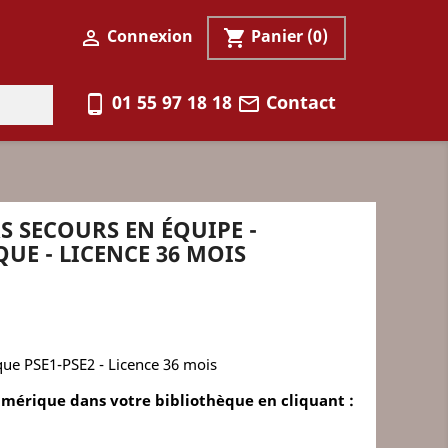
Connexion
Panier
(0)

shopping_cart
01 55 97 18 18
Contact
phone_android
mail_outline
RS SECOURS EN ÉQUIPE -
E - LICENCE 36 MOIS
que PSE1-PSE2 - Licence 36 mois
mérique dans votre bibliothèque en cliquant :