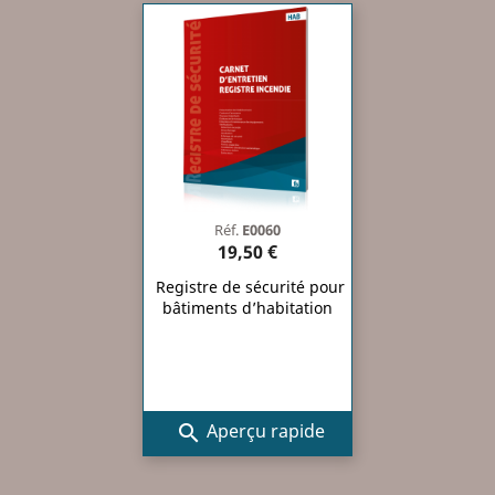
Réf.
E0060
19,50 €
Registre de sécurité pour
bâtiments d’habitation
Aperçu rapide
