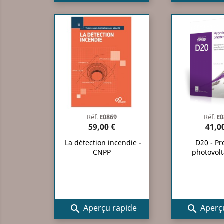
Réf.
E0869
Réf.
E0
59,00 €
41,0
La détection incendie -
D20 - Pr
CNPP
photovol
Aperçu rapide
Aperçu

