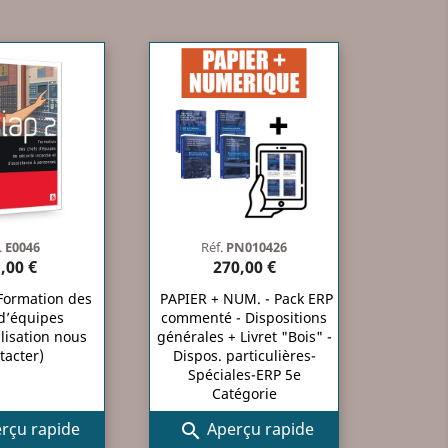
.
E0046
Réf.
PN010426
,00 €
270,00 €
 Formation des
PAPIER + NUM. - Pack ERP
d’équipes
commenté - Dispositions
lisation nous
générales + Livret "Bois" -
tacter)
Dispos. particulières-
Spéciales-ERP 5e
Catégorie
rçu rapide
Aperçu rapide
