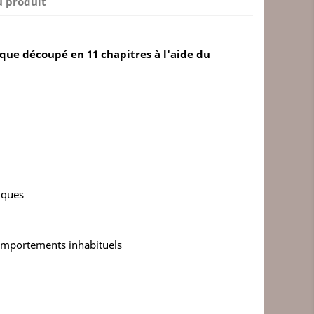
u produit
ue découpé en 11 chapitres à l'aide du
fiques
comportements inhabituels