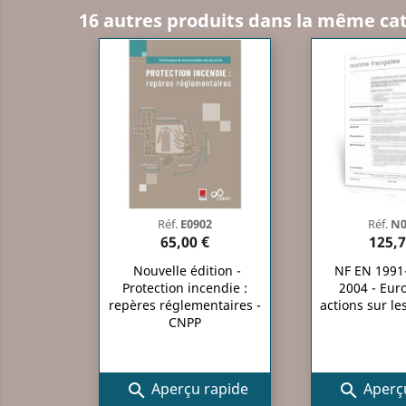
16 autres produits dans la même cat
Réf.
E0902
Réf.
N0
65,00 €
125,7
Nouvelle édition -
NF EN 1991-
Protection incendie :
2004 - Eur
repères réglementaires -
actions sur le
CNPP
Aperçu rapide
Aperçu

