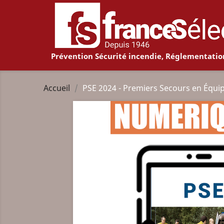
Prévention Sécurité incendie, Réglementatio
Accueil
PSE 2024 - Premiers Secours en Équip