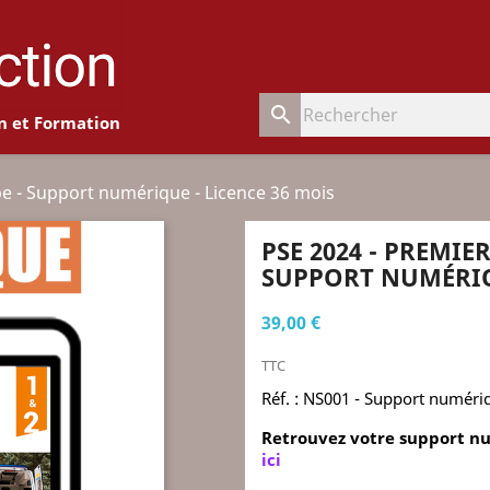
search
n et Formation
e - Support numérique - Licence 36 mois
PSE 2024 - PREMIE
SUPPORT NUMÉRIQU
39,00 €
TTC
Réf. : NS001 - Support numéri
Retrouvez votre support nu
ici