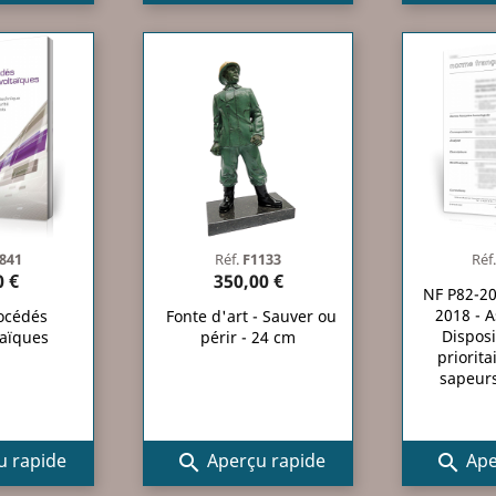
841
Réf.
F1133
Réf
0 €
350,00 €
NF P82-2
2018 - A
océdés
Fonte d'art - Sauver ou
Disposi
taïques
périr - 24 cm
priorita
sapeur
 rapide
Aperçu rapide
Ape

