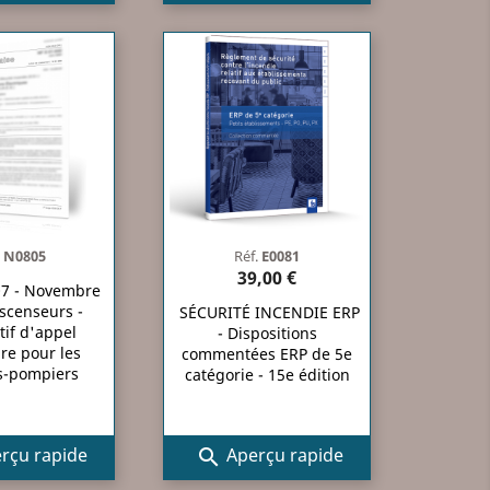
.
N0805
Réf.
E0081
39,00 €
07 - Novembre
scenseurs -
SÉCURITÉ INCENDIE ERP
tif d'appel
- Dispositions
ire pour les
commentées ERP de 5e
s-pompiers
catégorie - 15e édition
rçu rapide
Aperçu rapide
