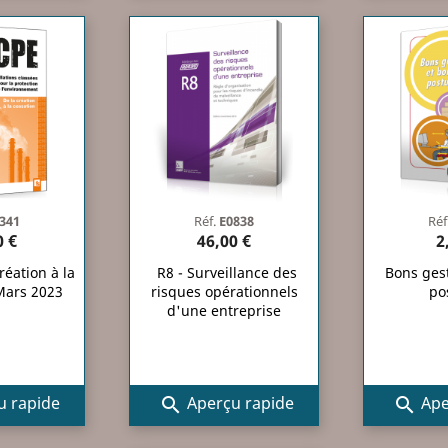
341
Réf.
E0838
Réf
0 €
46,00 €
2
réation à la
R8 - Surveillance des
Bons ges
 Mars 2023
risques opérationnels
po
d'une entreprise
 rapide
Aperçu rapide
Ape

