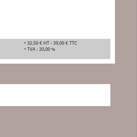
• 32,50 € HT - 39,00 € TTC
• TVA : 20,00 %