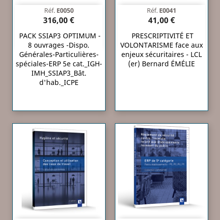
Réf.
E0050
Réf.
E0041
316,00 €
41,00 €
PACK SSIAP3 OPTIMUM -
PRESCRIPTIVITÉ ET
8 ouvrages -Dispo.
VOLONTARISME face aux
Générales-Particulières-
enjeux sécuritaires - LCL
spéciales-ERP 5e cat._IGH-
(er) Bernard ÉMÉLIE
IMH_SSIAP3_Bât.
d'hab._ICPE