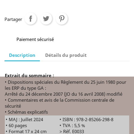
Partager
Paiement sécurisé
Description
Détails du produit
Extrait du sommaire :
• Dispositions spéciales du Règlement du 25 juin 1980 pour
les ERP du type GA :
Arrêté du 24 décembre 2007 (JO du 16 avril 2008) modifié
• Commentaires et avis de la Commission centrale de
sécurité
• Schémas explicatifs
• MAJ : Juillet 2024
• ISBN : 978-2-85266-298-8
• 60 pages
• TVA : 5,5 %
• Format 17 x 24 cm
> Réf. E0033