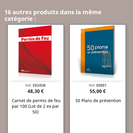
16 autres produits dans la même
catégorie :
Réf.
E0245B
Réf.
E0881
48,30 €
55,00 €
Carnet de permis de feu
50 Plans de prévention
par 100 (Lot de 2 ex par
50)