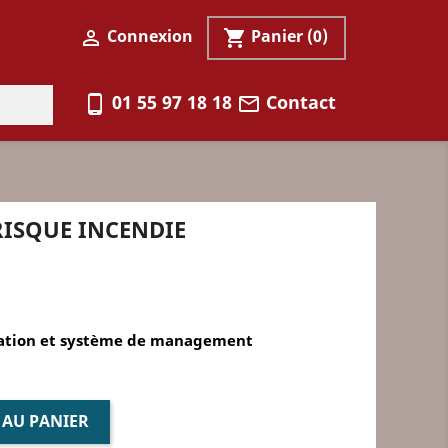
Connexion
Panier
(0)

shopping_cart
01 55 97 18 18
Contact
phone_android
mail_outline
 RISQUE INCENDIE
isation et système de management
 AU PANIER