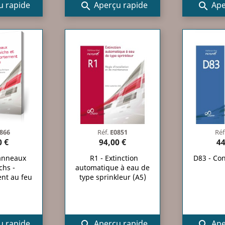
 rapide
Aperçu rapide
Ape


866
Réf.
E0851
Réf
0 €
94,00 €
44
anneaux
R1 - Extinction
D83 - Con
chs -
automatique à eau de
nt au feu
type sprinkleur (A5)
 rapide
Aperçu rapide
Ape

