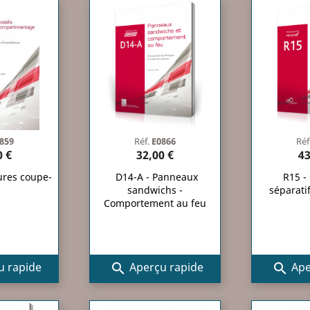
859
Réf.
E0866
Réf
0 €
32,00 €
43
ures coupe-
D14-A - Panneaux
R15 -
u
sandwichs -
séparati
Comportement au feu
 rapide
Aperçu rapide
Ape

