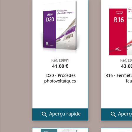
Réf.
E0841
Réf.
E0
41,00 €
43,0
D20 - Procédés
R16 - Fermet
photovoltaïques
fe
Aperçu rapide
Aperçu

