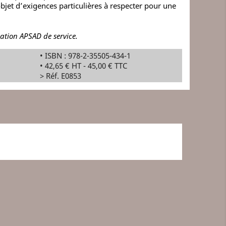
objet d’exigences particulières à respecter pour une
cation APSAD de service.
• ISBN : 978-2-35505-434-1
• 42,65 € HT - 45,00 € TTC
> Réf. E0853