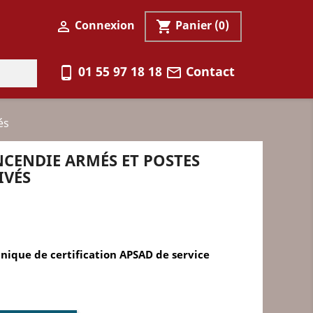
Connexion
Panier
(0)

shopping_cart
01 55 97 18 18
Contact
phone_android
mail_outline
és
INCENDIE ARMÉS ET POSTES
IVÉS
chnique de certification APSAD de service