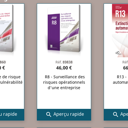
860
Réf.
E0838
Réf
0 €
46,00 €
66
e de risque
R8 - Surveillance des
R13 - 
ulnérabilité
risques opérationnels
automat
d'une entreprise
 rapide
Aperçu rapide
Ape

