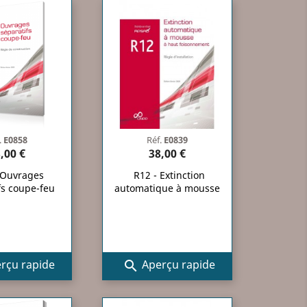
.
E0858
Réf.
E0839
,00 €
38,00 €
 Ouvrages
R12 - Extinction
fs coupe-feu
automatique à mousse
rçu rapide
Aperçu rapide
