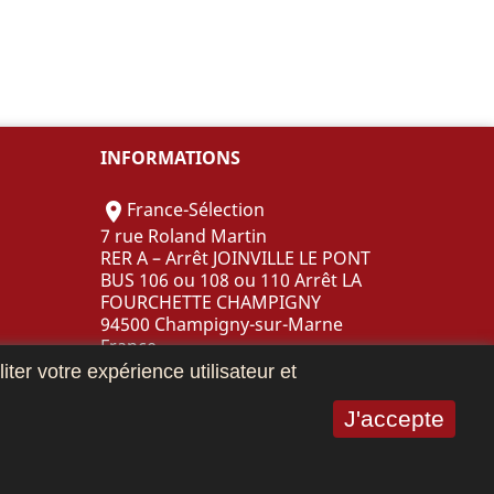
INFORMATIONS
France-Sélection

7 rue Roland Martin
RER A – Arrêt JOINVILLE LE PONT
BUS 106 ou 108 ou 110 Arrêt LA
FOURCHETTE CHAMPIGNY
94500 Champigny-sur-Marne
France
iter votre expérience utilisateur et
Appelez-nous :
01 55 97 18 18

J'accepte
Email us:

contact@franceselection.fr