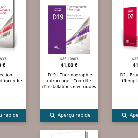
837
Réf.
E0867
Réf
0 €
41,00 €
41
ection
D19 - Thermographie
D2 - Bro
d'incendie
infrarouge - Contrôle
(Rempla
d'installations électriques
 rapide
Aperçu rapide
Ape

