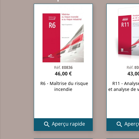
Réf.
E0836
Réf.
E0
46,00 €
43,0
R6 - Maîtrise du risque
R11 - Analys
incendie
et analyse de v
Aperçu rapide
Aperçu

