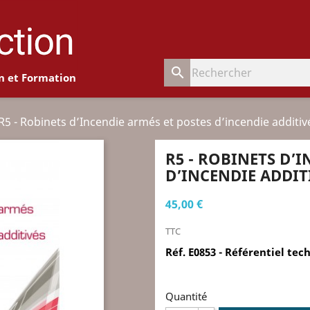
search
n et Formation
R5 - Robinets d’Incendie armés et postes d’incendie additiv
R5 - ROBINETS D’
D’INCENDIE ADDIT
45,00 €
TTC
Réf. E0853 - Référentiel te
Quantité