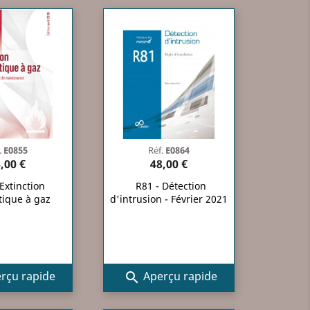
.
E0855
Réf.
E0864
,00 €
48,00 €
Extinction
R81 - Détection
ique à gaz
d'intrusion - Février 2021
rçu rapide
Aperçu rapide
