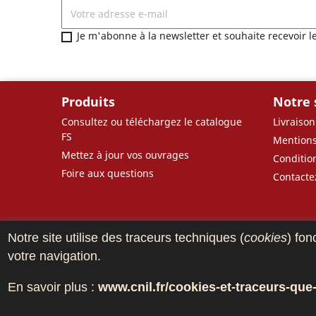
Je m'abonne à la newsletter et souhaite recevoir l
Produits
Notre 
Consultez ou téléchargez le catalogue
Livraison
FS
Mentions
Mettez à jour vos ouvrages
Conditio
Foire aux questions
Contacte
Notre site utilise des traceurs techniques (
cookies
) fon
votre navigation.
En savoir plus :
www.cnil.fr/cookies-et-traceurs-que-d