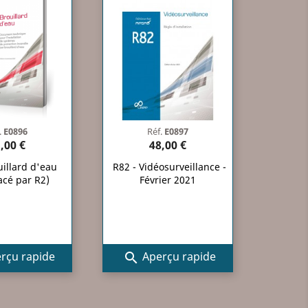
.
E0896
Réf.
E0897
,00 €
48,00 €
uillard d'eau
R82 - Vidéosurveillance -
cé par R2)
Février 2021
rçu rapide
Aperçu rapide
