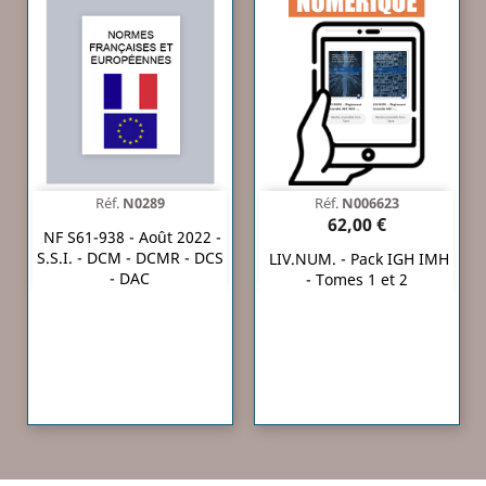
Réf.
N0289
Réf.
N006623
62,00 €
NF S61-938 - Août 2022 -
S.S.I. - DCM - DCMR - DCS
LIV.NUM. - Pack IGH IMH
- DAC
- Tomes 1 et 2