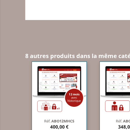
8 autres produits dans la même caté
Réf.
ABO12MHCS
Réf.
AB
400,00 €
348,0