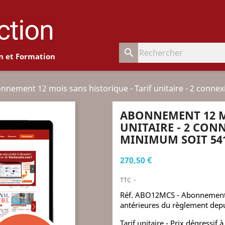
search
n et Formation
nnement 12 mois sans historique - Tarif unitaire - 2 conne
ABONNEMENT 12 MO
UNITAIRE - 2 CON
MINIMUM SOIT 541
270,50 €
TTC
Réf. ABO12MCS - Abonnement t
antérieures du règlement depu
Tarif unitaire - Prix dégressi