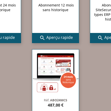
t 24 mois
Abonnement 12 mois
Abon
torique
sans historique
SiteSecur
types ERP 
his
 rapide
Aperçu rapide
Ape


Réf.
ABO24MCS
487,00 €