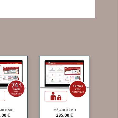
ABO1MH
Réf.
ABO12MH
,00 €
285,00 €