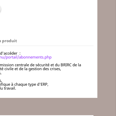
u produit
d'accéder :
tenu/portail/abonnements.php
ission centrale de sécurité et du BRIRC de la
é civile et de la gestion des crises,
,
s,
ifique à chaque type d'ERP,
 travail.