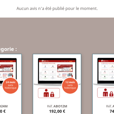
Aucun avis n'a été publié pour le moment.
gorie :
O24M
Réf.
ABO12M
Réf.
0 €
192,00 €
74