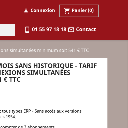
Connexion
Panier
(0)

shopping_cart
01 55 97 18 18
Contact
phone_android
mail_outline
xions simultanées minimum soit 541 € TTC
IS SANS HISTORIQUE - TARIF
NEXIONS SIMULTANÉES
 € TTC
ous types ERP - Sans accès aux versions
is 1954.
f à compter de 3 abonnements.