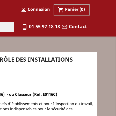
Connexion
Panier
(0)

shopping_cart
01 55 97 18 18
Contact
phone_android
mail_outline
RÔLE DES INSTALLATIONS
16) -
ou Classeur (
Réf. E0116C)
hefs d’établissements et pour I’lnspection du travail,
ations indispensables pour la sécurité des