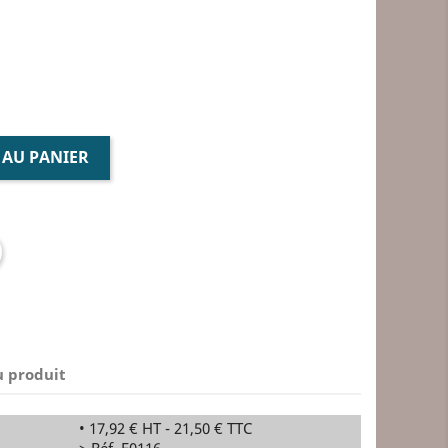
 AU PANIER
u produit
• 17,92 € HT - 21,50 € TTC
> Réf. E0116