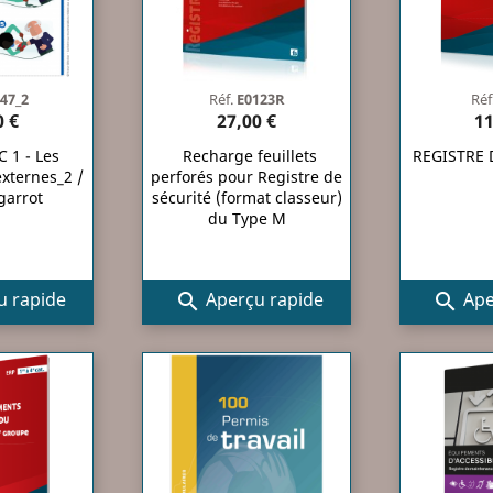
47_2
Réf.
E0123R
Réf
0 €
27,00 €
11
C 1 - Les
Recharge feuillets
REGISTRE
xternes_2 /
perforés pour Registre de
garrot
sécurité (format classeur)
du Type M
 rapide
Aperçu rapide
Ape

