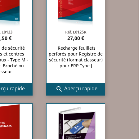
.
E0123
Réf.
E0125R
,50 €
27,00 €
 de sécurité
Recharge feuillets
 et centres
perforés pour Registre de
ux - Type M -
sécurité (format classeur)
: Broché ou
pour ERP Type J
asseur
rçu rapide
Aperçu rapide
