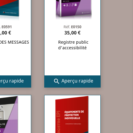
.
E0591
Réf.
E0150
,00 €
35,00 €
 DES MESSAGES
Registre public
d'accessibilité
rçu rapide
Aperçu rapide
