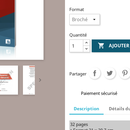
Format
Quantité

AJOUTER
Partager

Paiement sécurisé
Description
Détails d
32 pages
• Format 21 x 29,7 cm