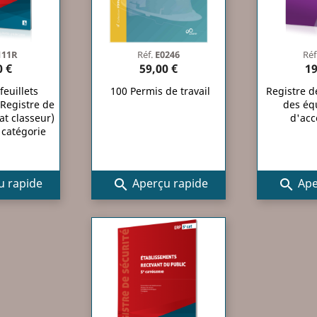
111R
Réf.
E0246
Réf
0 €
59,00 €
19
euillets
100 Permis de travail
Registre 
 Registre de
des éq
at classeur)
d'acc
 catégorie
 rapide
Aperçu rapide
Ape

