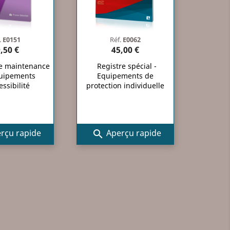
.
E0151
Réf.
E0062
,50 €
45,00 €
de maintenance
Registre spécial -
uipements
Equipements de
essibilité
protection individuelle
rçu rapide
Aperçu rapide
