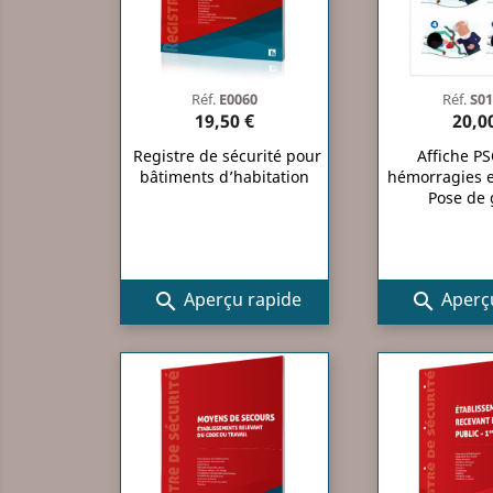
Réf.
E0060
Réf.
S01
19,50 €
20,0
Registre de sécurité pour
Affiche PS
bâtiments d’habitation
hémorragies e
Pose de 
Aperçu rapide
Aperçu

