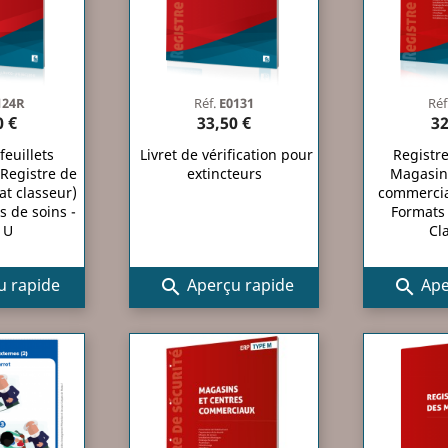
124R
Réf.
E0131
Réf
0 €
33,50 €
32
euillets
Livret de vérification pour
Registre
 Registre de
extincteurs
Magasins
at classeur)
commercia
s de soins -
Formats 
 U
Cl
 rapide
Aperçu rapide
Ape

