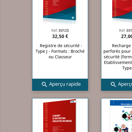
Réf.
E0125
Réf.
E0
32,50 €
27,0
Registre de sécurité -
Recharge f
Type J - Formats : Broché
perforés pour
ou Classeur
sécurité (form
Etablissement
Type
Aperçu rapide
Aperçu

