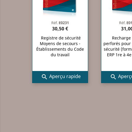
Réf.
E0231
Réf.
E0
30,50 €
31,0
Registre de sécurité
Recharge f
Moyens de secours -
perforés pour
Établissements du Code
sécurité (form
du travail
ERP 1re à 4e
Aperçu rapide
Aperçu

