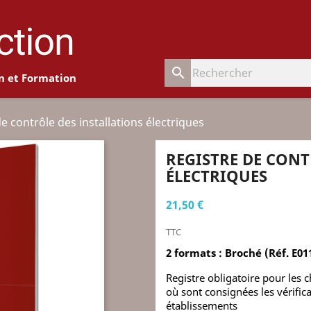
search
n et Formation
e contrôle des installations électriques
REGISTRE DE CONT
ÉLECTRIQUES
21,50 €
TTC
2 formats : Broché (
Réf. E01
Registre obligatoire pour les c
où sont consignées les vérific
établissements