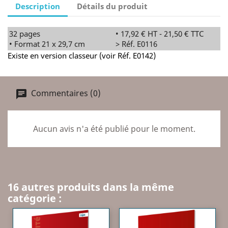
Description
Détails du produit
32 pages
• 17,92 € HT - 21,50 € TTC
• Format 21 x 29,7 cm
> Réf. E0116
Existe en version classeur (voir Réf. E0142)
Commentaires (0)
Aucun avis n'a été publié pour le moment.
16 autres produits dans la même
catégorie :