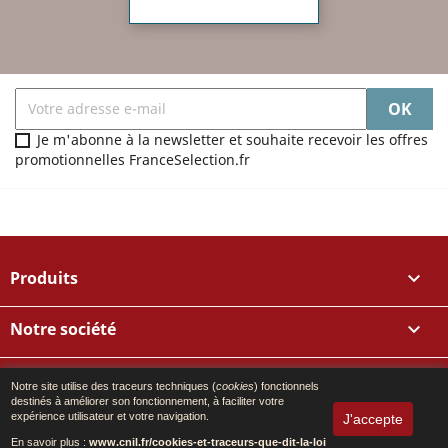
Je m'abonne à la newsletter et souhaite recevoir les offres
promotionnelles FranceSelection.fr
Produits

Notre société

Votre compte

Notre site utilise des traceurs techniques (
cookies
) fonctionnels
destinés à améliorer son fonctionnement, à faciliter votre
expérience utilisateur et votre navigation.
J'accepte
Informations
En savoir plus :
www.cnil.fr/cookies-et-traceurs-que-dit-la-loi