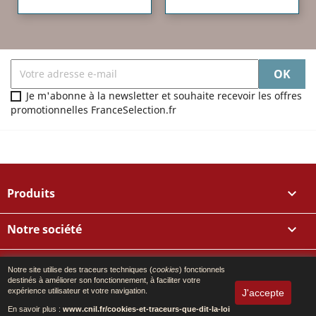
Je m'abonne à la newsletter et souhaite recevoir les offres
promotionnelles FranceSelection.fr
Produits

Notre société

Votre compte

Notre site utilise des traceurs techniques (
cookies
) fonctionnels
destinés à améliorer son fonctionnement, à faciliter votre
expérience utilisateur et votre navigation.
J'accepte
Informations
En savoir plus :
www.cnil.fr/cookies-et-traceurs-que-dit-la-loi